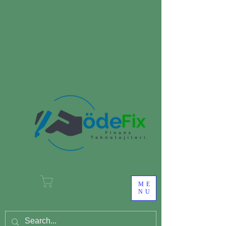
Sepet
ME
NU