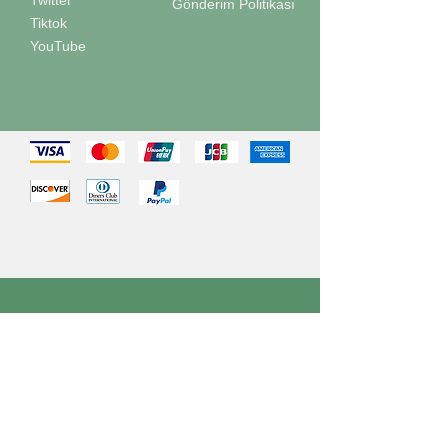
Twitter
Gönderim Politikası
Tiktok
YouTube
©
2022-2025
ÖdeFix
Adres
Aslanoğlu Group Anonim Şirketi
Ödefix Finans Teknolojileri