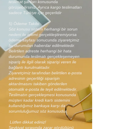
teslimat şartları konusunda
görüşebilirsiniz. Ayrıca kargo teslimatları
sadece Türkiye için geçerlidir
5) Ödeme Takibi
Söz konusu sistem herhangi bir sorun
nedeni ile işlemi gerçekleştiremiyorsa
ödeme sayfası sonucunda ziyaretçimiz
bu durumdan haberdar edilmektedir.
Belirtilen adreste herhangi bir hata
durumunda teslimatı gerçekleşemeyen
sipariş ile ilgili olarak siparişi veren ile
bağlantı kurulmaktadır.
Ziyaretçimiz tarafından belirtilen e-posta
adresinin geçerliliği siparişin
aktarılmasını takiben gönderilen
otomatik e-posta ile teyit edilmektedir.
Teslimatın gerçekleşmesi konusunda
müşteri kadar kredi kartı sistemini
kullandığımız bankaya karşı da
sorumluluğumuz söz konusudur.
Lütfen dikkat ediniz!
Sevkiyat sırasında zarar gördüğünü