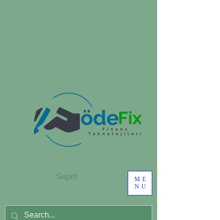
Sepet
ME
NU