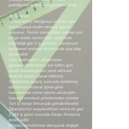
yetkililerine bildirmeniz gerekmektedir.
4) Teslimat
Sipariş etmiş olduğunuz ürünleri aynı
gün kargoya teslim etmeye gayret
ediyoruz. Temini zaman alan ürünler için
kargo teslim süresi ürün detayında
belirtildiği gibi 3 iş günüdür. Gecikmesi
muhtemel teslimat durumunda size bilgi
verilecektir.
Ürün teslimatının aksamadan
gerçekleştirilebilmesi için lütfen gün
içinde bulunduğunuz yerin adresini
teslimat adresi olarak bildiriniz.
Talepleriniz sipariş sonunda belirlemiş
olduğunuz teslimat tipine göre
hazırlanmak üzere işleme alınacaktır.
İstanbul merkezli şirketimizden ürünler
Yurt içi kargo firmasıyla gönderilecektir.
Siparişleriniz onaylandıktan sonra en geç
2 (iki) iş günü sonunda Kargo firmasına
teslim edilir.
Müşteri temsilcimize danışarak değişik