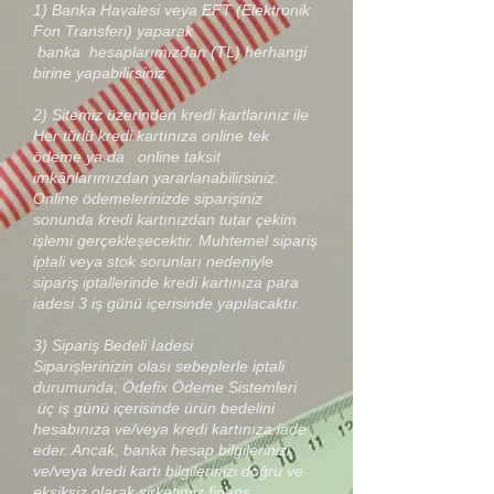
1) Banka Havalesi veya EFT (Elektronik
Fon Transferi) yaparak
banka hesaplarımızdan (TL) herhangi
birine yapabilirsiniz
2) Sitemiz üzerinden kredi kartlarınız ile
Her türlü kredi kartınıza online tek
ödeme ya da online taksit
imkânlarımızdan yararlanabilirsiniz.
Online ödemelerinizde siparişiniz
sonunda kredi kartınızdan tutar çekim
işlemi gerçekleşecektir. Muhtemel sipariş
iptali veya stok sorunları nedeniyle
sipariş iptallerinde kredi kartınıza para
iadesi 3 iş günü içerisinde yapılacaktır.
3) Sipariş Bedeli İadesi
Siparişlerinizin olası sebeplerle iptali
durumunda; Ödefix Ödeme Sistemleri
üç iş günü içerisinde ürün bedelini
hesabınıza ve/veya kredi kartınıza iade
eder. Ancak, banka hesap bilgilerinizi
ve/veya kredi kartı bilgilerinizi doğru ve
eksiksiz olarak şirketimiz finans