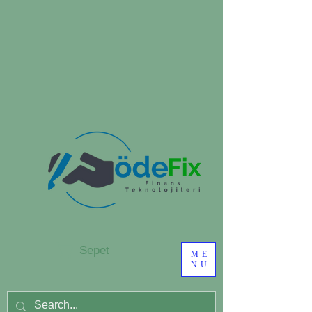
Sepet
ME
NU