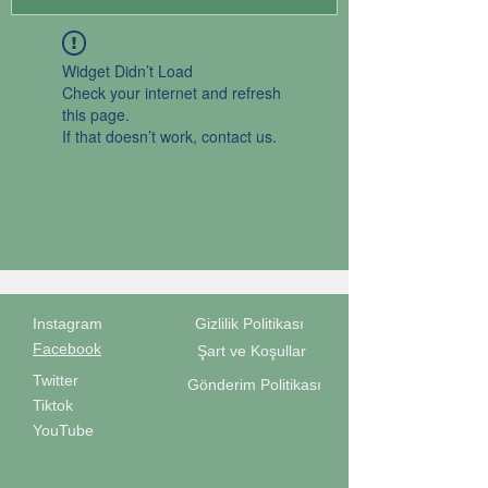
Widget Didn’t Load
Check your internet and refresh
this page.
If that doesn’t work, contact us.
Instagram
Gizlilik Politikası
Facebook
Şart ve Koşullar
Twitter
Gönderim Politikası
Tiktok
YouTube