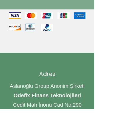
©
2022-2025
ÖdeFix
Adres
Aslanoğlu Group Anonim Şirketi
Ödefix Finans Teknolojileri
Cedit Mah İnönü Cad No:290
İzmit / KOCAELİ