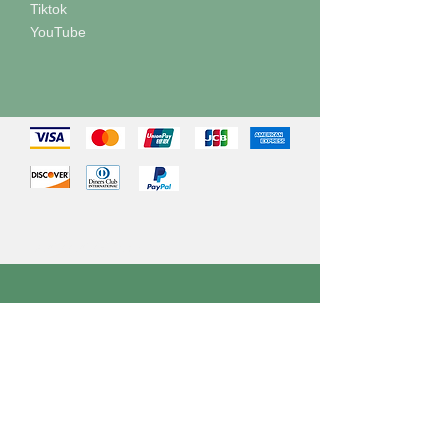
Tiktok
YouTube
©
2022-2025
ÖdeFix
Adres
Aslanoğlu Group Anonim Şirketi
Ödefix Finans Teknolojileri
Cedit Mah İnönü Cad No:290